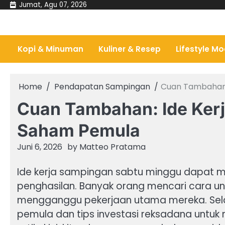
Skip
Jumat, Agu 07, 2026
to
content
Kopi & Minuman
Kuliner & Resep
Lifestyle M
Home
Pendapatan Sampingan
Cuan Tambahan:
Cuan Tambahan: Ide Ker
Saham Pemula
Juni 6, 2026
by
Matteo Pratama
Ide kerja sampingan sabtu minggu dapat me
penghasilan. Banyak orang mencari cara 
mengganggu pekerjaan utama mereka. Selain
pemula dan tips investasi reksadana untuk