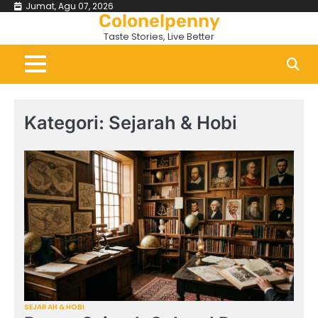
Skip
Jumat, Agu 07, 2026
Colonelpenny
to
Taste Stories, Live Better
content
Kategori:
Sejarah & Hobi
SEJARAH & HOBI