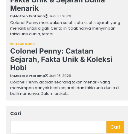
Menarik
by
Matteo Pratama
Juni 18, 2026
Colonel Penny merupakan salah satu kisah sejarah yang
menarik untuk digali. Cerita ini tidak hanya menyimpan
fakta unik dunia, tetapi…
SEJARAH & HOBI
Colonel Penny: Catatan
Sejarah, Fakta Unik & Koleksi
Hobi
by
Matteo Pratama
Juni 16, 2026
Colonel Penny adalah seorang tokoh menarik yang
menyimpan banyak kisah sejarah dan fakta unik dunia di
balik namanya. Dalam artikel…
Cari
Cari