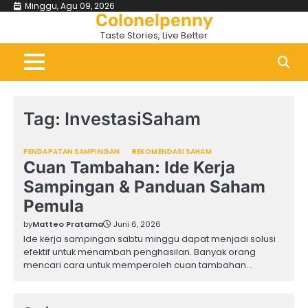
Skip
Minggu, Agu 09, 2026
Colonelpenny
to
Taste Stories, Live Better
content
Tag:
InvestasiSaham
PENDAPATAN SAMPINGAN
REKOMENDASI SAHAM
Cuan Tambahan: Ide Kerja
Sampingan & Panduan Saham
Pemula
by
Matteo Pratama
Juni 6, 2026
Ide kerja sampingan sabtu minggu dapat menjadi solusi
efektif untuk menambah penghasilan. Banyak orang
mencari cara untuk memperoleh cuan tambahan…