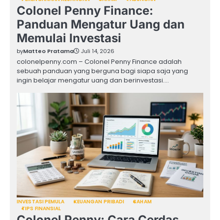
Colonel Penny Finance:
Panduan Mengatur Uang dan
Memulai Investasi
by
Matteo Pratama
Juli 14, 2026
colonelpenny.com – Colonel Penny Finance adalah
sebuah panduan yang berguna bagi siapa saja yang
ingin belajar mengatur uang dan berinvestasi.…
INVESTASI PEMULA
KEUANGAN PRIBADI
SAHAM
TIPS FINANSIAL
Colonel Penny: Cara Cerdas