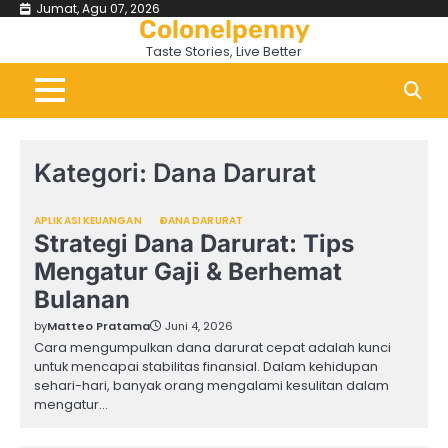
Skip
Jumat, Agu 07, 2026
Colonelpenny
to
Taste Stories, Live Better
content
Kategori:
Dana Darurat
APLIKASI KEUANGAN
DANA DARURAT
Strategi Dana Darurat: Tips
Mengatur Gaji & Berhemat
Bulanan
by
Matteo Pratama
Juni 4, 2026
Cara mengumpulkan dana darurat cepat adalah kunci
untuk mencapai stabilitas finansial. Dalam kehidupan
sehari-hari, banyak orang mengalami kesulitan dalam
mengatur…