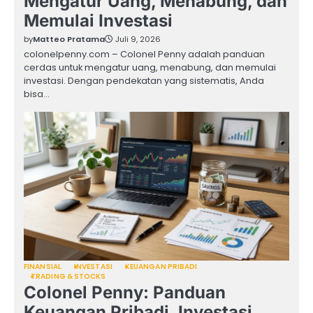
Mengatur Uang, Menabung, dan
Memulai Investasi
by
Matteo Pratama
Juli 9, 2026
colonelpenny.com – Colonel Penny adalah panduan
cerdas untuk mengatur uang, menabung, dan memulai
investasi. Dengan pendekatan yang sistematis, Anda
bisa…
FINANSIAL
INVESTASI
KEUANGAN PRIBADI
TRADING & STOCKS
Colonel Penny: Panduan
Keuangan Pribadi, Investasi