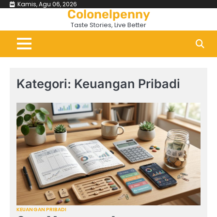
Skip
Kamis, Agu 06, 2026
Colonelpenny
to
Taste Stories, Live Better
content
Kategori:
Keuangan Pribadi
KEUANGAN PRIBADI