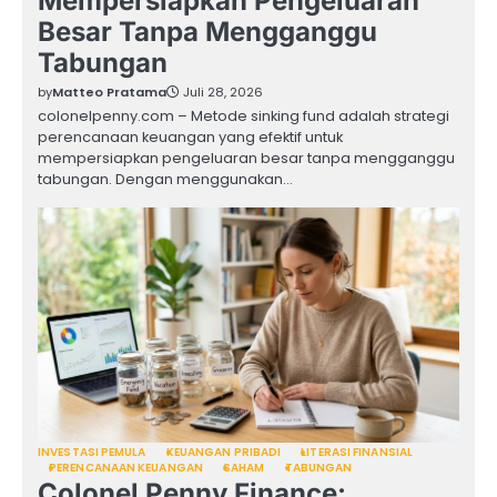
Mempersiapkan Pengeluaran
Besar Tanpa Mengganggu
Tabungan
by
Matteo Pratama
Juli 28, 2026
colonelpenny.com – Metode sinking fund adalah strategi
perencanaan keuangan yang efektif untuk
mempersiapkan pengeluaran besar tanpa mengganggu
tabungan. Dengan menggunakan…
INVESTASI PEMULA
KEUANGAN PRIBADI
LITERASI FINANSIAL
PERENCANAAN KEUANGAN
SAHAM
TABUNGAN
Colonel Penny Finance: