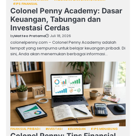
TIPS FINANSIAL
Colonel Penny Academy: Dasar
Keuangan, Tabungan dan
Investasi Cerdas
by
Matteo Pratama
Juli 18, 2026
colonelpenny.com – Colonel Penny Academy adalah
tempat yang sempurna untuk belajar keuangan pribadi. Di
sini, Anda akan menemukan berbagai informasi…
FINANSIAL PRIBADI
INVESTASI
KEUANGAN
TIPS MENABUNG
Colonel Penny: Tips Finansial