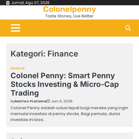
Skip
Jumat, Agu 07, 2026
Colonelpenny
to
Taste Stories, Live Better
content
Kategori:
Finance
FINANCE
Colonel Penny: Smart Penny
Stocks Investing & Micro-Cap
Trading
by
Matteo Pratama
Juni 9, 2026
Colonel Penny adalah solusi tepat bagi mereka yang ingin
memulai investasi di penny stocks. Bagi pemula, dunia
investasi ini bisa…