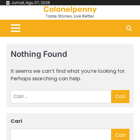
Skip
Jumat, Agu 07, 2026
Colonelpenny
to
Taste Stories, Live Better
content
Nothing Found
It seems we can’t find what you’re looking for.
Perhaps searching can help.
Cari
untuk:
Cari
Cari