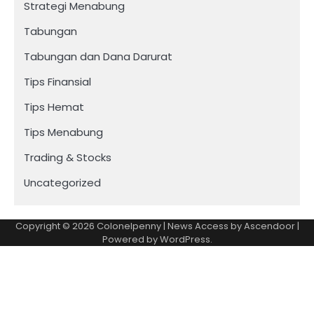
Strategi Menabung
Tabungan
Tabungan dan Dana Darurat
Tips Finansial
Tips Hemat
Tips Menabung
Trading & Stocks
Uncategorized
Copyright © 2026
Colonelpenny
| News Access by
Ascendoor
|
Powered by
WordPress
.