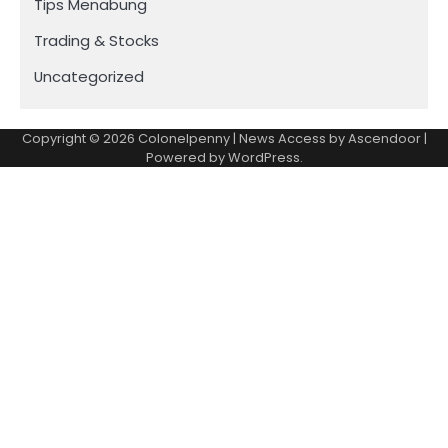
Tips Menabung
Trading & Stocks
Uncategorized
Copyright © 2026
Colonelpenny
| News Access by
Ascendoor
|
Powered by
WordPress
.