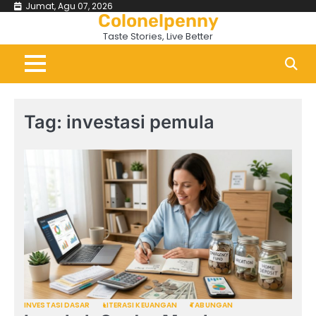
Skip
Jumat, Agu 07, 2026
Colonelpenny
to
Taste Stories, Live Better
content
Tag:
investasi pemula
INVESTASI DASAR
LITERASI KEUANGAN
TABUNGAN