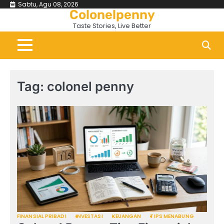
Skip
Sabtu, Agu 08, 2026
Colonelpenny
to
Taste Stories, Live Better
content
Tag:
colonel penny
FINANSIAL PRIBADI
INVESTASI
KEUANGAN
TIPS MENABUNG