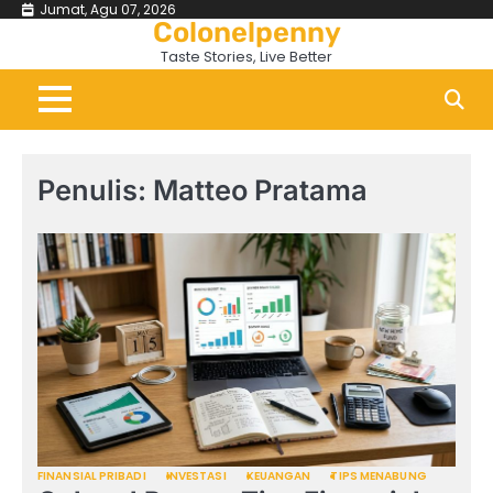
Skip
Jumat, Agu 07, 2026
Colonelpenny
to
Taste Stories, Live Better
content
Penulis:
Matteo Pratama
FINANSIAL PRIBADI
INVESTASI
KEUANGAN
TIPS MENABUNG